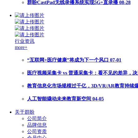
群盼CastPad无线录播系统实现5G+直录播
08-28
行业资讯
more+
“互联网+医疗健康”将成为下一个风口
07-01
医疗视频采集卡 vs 普通采集卡：看不见的差异，
教育信息化市场规模过千亿，3D/VR/AR教育持续
人工智能撬动未来教育新空间
04-05
关于群盼
公司简介
品牌信息
公司资质
会员中心