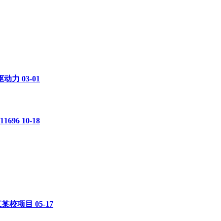
驱动力
03-01
696
10-18
江某校项目
05-17