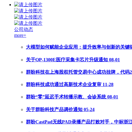
公司动态
more+
大模型如何赋能企业应用：提升效率与创新的关键
关于QP-1300E医疗采集卡芯片升级通知
08-01
群盼科技在上海股权托管交易中心成功挂牌，代码211
群盼科技成功通过高新技术企业复审
11-28
群盼“零”延迟手术转播示教、会诊系统
08-01
关于群盼科技产品调价通知
05-24
群盼CastPad无线PAD录播产品打败对手，中标浙