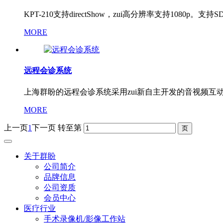
KPT-210支持directShow，zui高分辨率支持1080p。支持
MORE
远程会诊系统
上海群盼的远程会诊系统采用zui新自主开发的音视频互动
MORE
上一页
1
下一页
转至第
关于群盼
公司简介
品牌信息
公司资质
会员中心
医疗行业
手术录像机/影像工作站