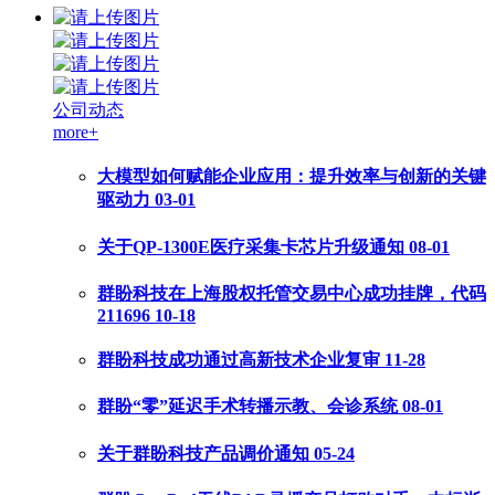
公司动态
more+
大模型如何赋能企业应用：提升效率与创新的关键
驱动力
03-01
关于QP-1300E医疗采集卡芯片升级通知
08-01
群盼科技在上海股权托管交易中心成功挂牌，代码
211696
10-18
群盼科技成功通过高新技术企业复审
11-28
群盼“零”延迟手术转播示教、会诊系统
08-01
关于群盼科技产品调价通知
05-24