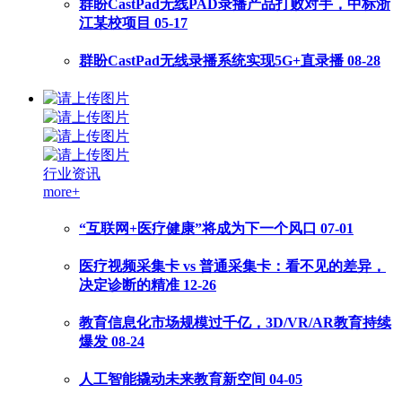
群盼CastPad无线PAD录播产品打败对手，中标浙
江某校项目
05-17
群盼CastPad无线录播系统实现5G+直录播
08-28
行业资讯
more+
“互联网+医疗健康”将成为下一个风口
07-01
医疗视频采集卡 vs 普通采集卡：看不见的差异，
决定诊断的精准
12-26
教育信息化市场规模过千亿，3D/VR/AR教育持续
爆发
08-24
人工智能撬动未来教育新空间
04-05