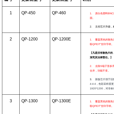
1
QP-450
QP-460
1.
原白色塑料BN
固。
2.
主控芯片升级，
2
QP-1200
QP-1200E
1.
覆盖黑色的散热
盼QPEIT”丝印字样。
【凡是没有散热片的
深究其法律责任。】
2.
去除S端子形多用
合并，功能不变。
3.
新版芯片强于旧
4:4:4，色彩采样度
1920*1200，对
3
QP-1300
QP-1300E
1.
覆盖黑色的散热
盼QPEIT”丝印字样。