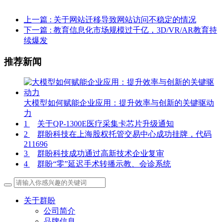
上一篇
: 关于网站迁移导致网站访问不稳定的情况
下一篇
: 教育信息化市场规模过千亿，3D/VR/AR教育持
续爆发
推荐新闻
大模型如何赋能企业应用：提升效率与创新的关键驱动
力
1
关于QP-1300E医疗采集卡芯片升级通知
2
群盼科技在上海股权托管交易中心成功挂牌，代码
211696
3
群盼科技成功通过高新技术企业复审
4
群盼“零”延迟手术转播示教、会诊系统
关于群盼
公司简介
品牌信息