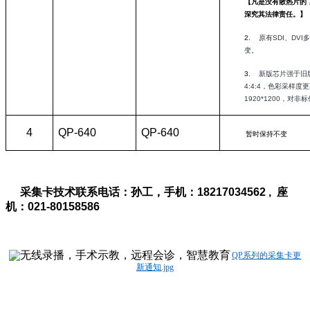
【凡是没有散热片的
深究其法律责任。】
2.
原有SDI、DV
变。
3.
新版芯片强于旧
4:4:4，色彩采样度
1920*1200，对
4
QP-640
QP-640
暂时保持不变
采集卡技术联系电话：孙工，手机：18217034562 , 座
机：021-80158586
QP系列的采集卡更
新通知.jpg