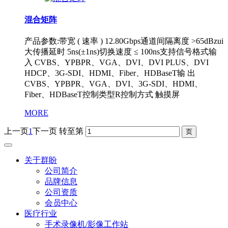
混合矩阵
产品参数:带宽 ( 速率 ) 12.80Gbps通道间隔离度 >65dBzui
大传播延时 5ns(±1ns)切换速度 ≤ 100ns支持信号格式输
入 CVBS、YPBPR、VGA、DVI、DVI PLUS、DVI
HDCP、3G-SDI、HDMI、Fiber、HDBaseT输 出
CVBS、YPBPR、VGA、DVI、3G-SDI、HDMI、
Fiber、HDBaseT控制类型R控制方式 触摸屏
MORE
上一页
1
下一页
转至第
关于群盼
公司简介
品牌信息
公司资质
会员中心
医疗行业
手术录像机/影像工作站