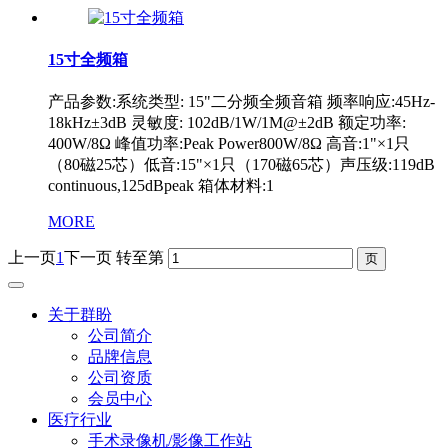
15寸全频箱
产品参数:系统类型: 15"二分频全频音箱 频率响应:45Hz-
18kHz±3dB 灵敏度: 102dB/1W/1M@±2dB 额定功率:
400W/8Ω 峰值功率:Peak Power800W/8Ω 高音:1"×1只
（80磁25芯）低音:15"×1只（170磁65芯）声压级:119dB
continuous,125dBpeak 箱体材料:1
MORE
上一页
1
下一页
转至第
关于群盼
公司简介
品牌信息
公司资质
会员中心
医疗行业
手术录像机/影像工作站