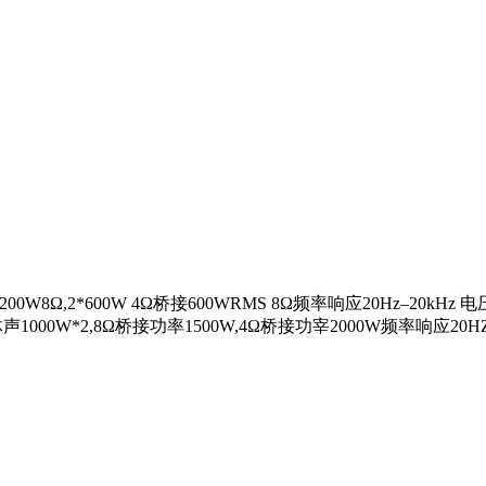
1200W8Ω,2*600W 4Ω桥接600WRMS 8Ω频率响应20Hz–20kH
立体声1000W*2,8Ω桥接功率1500W,4Ω桥接功宰2000W频率响应20HZ