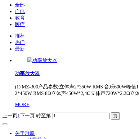
全部
广电
教育
医疗
推荐
热门
最新
功率放大器
(1) MZ-300产品参数:立体声2*350W RMS 音乐600W峰值
2*450W RMS 8Ω立体声450W*2,4Ω立体声720W*2,2Ω
MORE
上一页
1
下一页
转至第
关于群盼