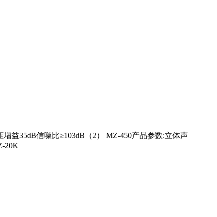
z 电压增益35dB信噪比≥103dB（2） MZ-450产品参数:立体声
-20K